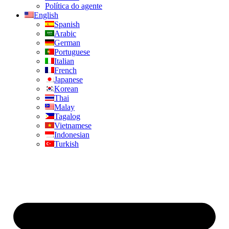
Política do agente
English
Spanish
Arabic
German
Portuguese
Italian
French
Japanese
Korean
Thai
Malay
Tagalog
Vietnamese
Indonesian
Turkish