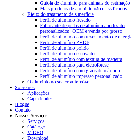
Gaiola de alumínio para animais de estimação
Mais produtos de alumínio não classificados
Efeito do tratamento de superfície
Perfil de alumínio fresado
Fabricante de perfis de alumínio anodizado
personalizados | OEM e venda por grosso
Perfil de alumínio com revestimento de energia
Perfil de alumínio PVDF
Perfil de alumínio polido
Perfil de alumínio escovado
Perfil de alumínio com textura de madeira
Perfil de alumínio para eletroforese
Perfil de alumínio com grãos de mármore
Perfil de alumínio impresso personalizado
O alumínio no sector automóvel
Sobre nós
Aplicações
Capacidades
Blogue
Contato
Nossos Serviços
Serviços
Catálogo
VÍDEO
Download