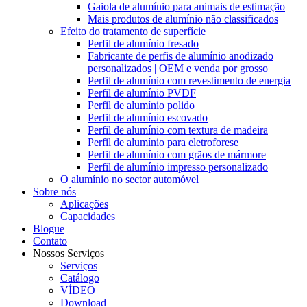
Gaiola de alumínio para animais de estimação
Mais produtos de alumínio não classificados
Efeito do tratamento de superfície
Perfil de alumínio fresado
Fabricante de perfis de alumínio anodizado
personalizados | OEM e venda por grosso
Perfil de alumínio com revestimento de energia
Perfil de alumínio PVDF
Perfil de alumínio polido
Perfil de alumínio escovado
Perfil de alumínio com textura de madeira
Perfil de alumínio para eletroforese
Perfil de alumínio com grãos de mármore
Perfil de alumínio impresso personalizado
O alumínio no sector automóvel
Sobre nós
Aplicações
Capacidades
Blogue
Contato
Nossos Serviços
Serviços
Catálogo
VÍDEO
Download