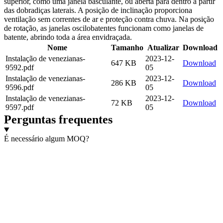
superior, como uma janela basculante, ou aberta para dentro a partir
das dobradiças laterais. A posição de inclinação proporciona
ventilação sem correntes de ar e proteção contra chuva. Na posição
de rotação, as janelas oscilobatentes funcionam como janelas de
batente, abrindo toda a área envidraçada.
Nome
Tamanho
Atualizar
Download
Instalação de venezianas-
2023-12-
647 KB
Download
9592.pdf
05
Instalação de venezianas-
2023-12-
286 KB
Download
9596.pdf
05
Instalação de venezianas-
2023-12-
72 KB
Download
9597.pdf
05
Perguntas frequentes
É necessário algum MOQ?