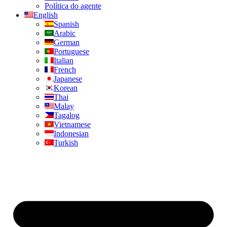
Política do agente
English
Spanish
Arabic
German
Portuguese
Italian
French
Japanese
Korean
Thai
Malay
Tagalog
Vietnamese
Indonesian
Turkish