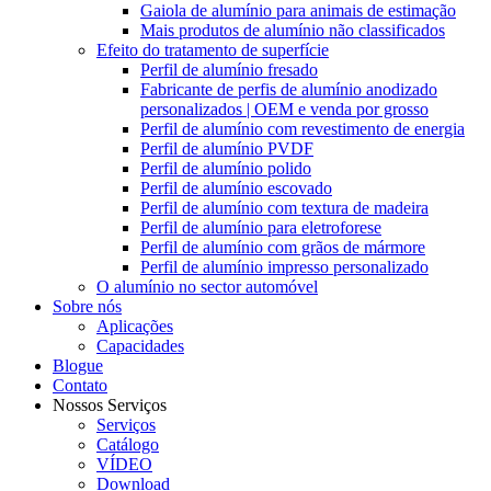
Gaiola de alumínio para animais de estimação
Mais produtos de alumínio não classificados
Efeito do tratamento de superfície
Perfil de alumínio fresado
Fabricante de perfis de alumínio anodizado
personalizados | OEM e venda por grosso
Perfil de alumínio com revestimento de energia
Perfil de alumínio PVDF
Perfil de alumínio polido
Perfil de alumínio escovado
Perfil de alumínio com textura de madeira
Perfil de alumínio para eletroforese
Perfil de alumínio com grãos de mármore
Perfil de alumínio impresso personalizado
O alumínio no sector automóvel
Sobre nós
Aplicações
Capacidades
Blogue
Contato
Nossos Serviços
Serviços
Catálogo
VÍDEO
Download