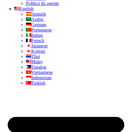
Política do agente
English
Spanish
Arabic
German
Portuguese
Italian
French
Japanese
Korean
Thai
Malay
Tagalog
Vietnamese
Indonesian
Turkish