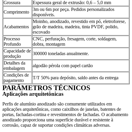
Grossura
Espessura geral de extrusão: 0,6 – 5,0 mm
3m ou 6m por peça. Pedidos personalizados
Comprimento
disponíveis.
Moinho, anodizado, revestido em pó, eletroforese,
Acabamentos
grão de madeira, madeira, tinta PVDF, polido,
escovado
Processo
CNC, perfuração, fresagem, corte, soldagem,
Profundo
dobra, montagem
Capacidade de
300000 toneladas anualmente.
produção
Detalhes da
algodão pérola com papel cartão
embalagem
Condições de
T/T 50% para depósito, saldo antes da entrega
pagamento
PARÂMETROS TÉCNICOS
Aplicações arquitetônicas
Perfis de alumínio anodizado são comumente utilizados em
aplicações arquitetônicas, como caixilhos de janelas, batentes de
portas, fachadas-cortina e revestimentos de fachadas. O acabamento
anodizado proporciona uma superfície durável e resistente à
corrosão, capaz de suportar condições climáticas adversas.