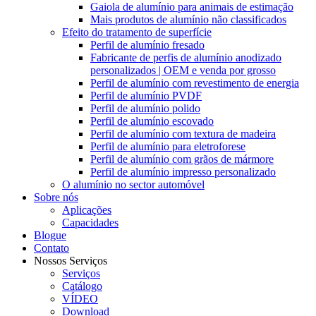
Gaiola de alumínio para animais de estimação
Mais produtos de alumínio não classificados
Efeito do tratamento de superfície
Perfil de alumínio fresado
Fabricante de perfis de alumínio anodizado
personalizados | OEM e venda por grosso
Perfil de alumínio com revestimento de energia
Perfil de alumínio PVDF
Perfil de alumínio polido
Perfil de alumínio escovado
Perfil de alumínio com textura de madeira
Perfil de alumínio para eletroforese
Perfil de alumínio com grãos de mármore
Perfil de alumínio impresso personalizado
O alumínio no sector automóvel
Sobre nós
Aplicações
Capacidades
Blogue
Contato
Nossos Serviços
Serviços
Catálogo
VÍDEO
Download