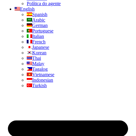
Política do agente
English
Spanish
Arabic
German
Portuguese
Italian
French
Japanese
Korean
Thai
Malay
Tagalog
Vietnamese
Indonesian
Turkish