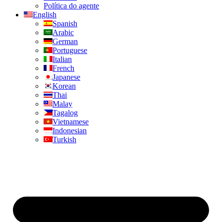
Política do agente
English
Spanish
Arabic
German
Portuguese
Italian
French
Japanese
Korean
Thai
Malay
Tagalog
Vietnamese
Indonesian
Turkish