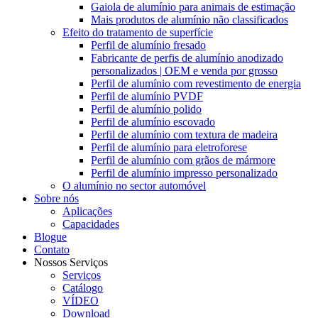
Gaiola de alumínio para animais de estimação
Mais produtos de alumínio não classificados
Efeito do tratamento de superfície
Perfil de alumínio fresado
Fabricante de perfis de alumínio anodizado
personalizados | OEM e venda por grosso
Perfil de alumínio com revestimento de energia
Perfil de alumínio PVDF
Perfil de alumínio polido
Perfil de alumínio escovado
Perfil de alumínio com textura de madeira
Perfil de alumínio para eletroforese
Perfil de alumínio com grãos de mármore
Perfil de alumínio impresso personalizado
O alumínio no sector automóvel
Sobre nós
Aplicações
Capacidades
Blogue
Contato
Nossos Serviços
Serviços
Catálogo
VÍDEO
Download