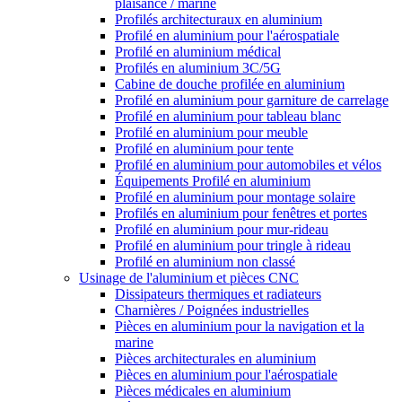
plaisance / marine
Profilés architecturaux en aluminium
Profilé en aluminium pour l'aérospatiale
Profilé en aluminium médical
Profilés en aluminium 3C/5G
Cabine de douche profilée en aluminium
Profilé en aluminium pour garniture de carrelage
Profilé en aluminium pour tableau blanc
Profilé en aluminium pour meuble
Profilé en aluminium pour tente
Profilé en aluminium pour automobiles et vélos
Équipements Profilé en aluminium
Profilé en aluminium pour montage solaire
Profilés en aluminium pour fenêtres et portes
Profilé en aluminium pour mur-rideau
Profilé en aluminium pour tringle à rideau
Profilé en aluminium non classé
Usinage de l'aluminium et pièces CNC
Dissipateurs thermiques et radiateurs
Charnières / Poignées industrielles
Pièces en aluminium pour la navigation et la
marine
Pièces architecturales en aluminium
Pièces en aluminium pour l'aérospatiale
Pièces médicales en aluminium