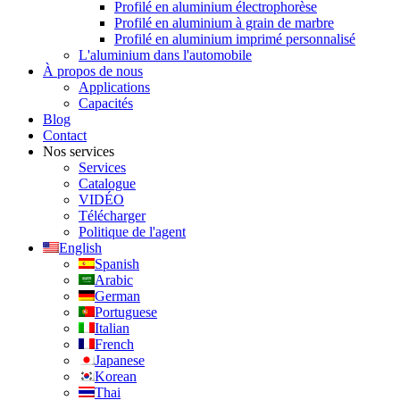
Profilé en aluminium électrophorèse
Profilé en aluminium à grain de marbre
Profilé en aluminium imprimé personnalisé
L'aluminium dans l'automobile
À propos de nous
Applications
Capacités
Blog
Contact
Nos services
Services
Catalogue
VIDÉO
Télécharger
Politique de l'agent
English
Spanish
Arabic
German
Portuguese
Italian
French
Japanese
Korean
Thai