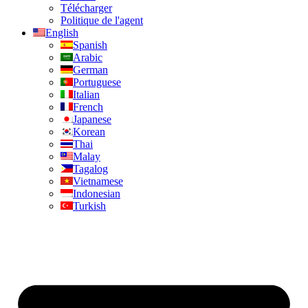
Télécharger
Politique de l'agent
English
Spanish
Arabic
German
Portuguese
Italian
French
Japanese
Korean
Thai
Malay
Tagalog
Vietnamese
Indonesian
Turkish