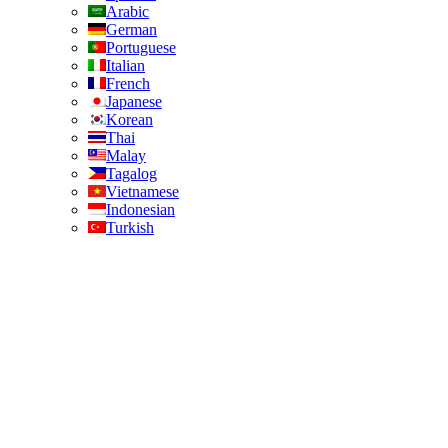
Arabic
German
Portuguese
Italian
French
Japanese
Korean
Thai
Malay
Tagalog
Vietnamese
Indonesian
Turkish