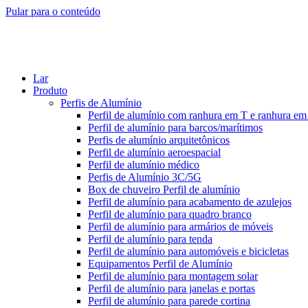
Pular para o conteúdo
Lar
Produto
Perfis de Alumínio
Perfil de alumínio com ranhura em T e ranhura e
Perfil de alumínio para barcos/marítimos
Perfis de alumínio arquitetônicos
Perfil de alumínio aeroespacial
Perfil de alumínio médico
Perfis de Alumínio 3C/5G
Box de chuveiro Perfil de alumínio
Perfil de alumínio para acabamento de azulejos
Perfil de alumínio para quadro branco
Perfil de alumínio para armários de móveis
Perfil de alumínio para tenda
Perfil de alumínio para automóveis e bicicletas
Equipamentos Perfil de Alumínio
Perfil de alumínio para montagem solar
Perfil de alumínio para janelas e portas
Perfil de alumínio para parede cortina