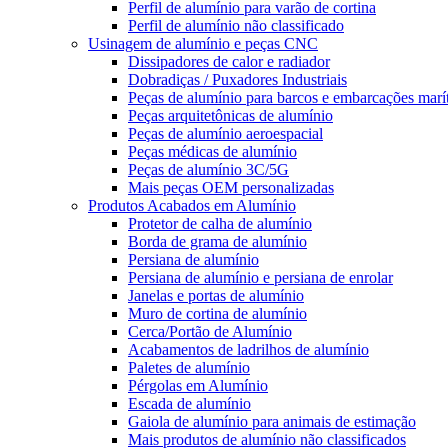
Perfil de alumínio para varão de cortina
Perfil de alumínio não classificado
Usinagem de alumínio e peças CNC
Dissipadores de calor e radiador
Dobradiças / Puxadores Industriais
Peças de alumínio para barcos e embarcações marí
Peças arquitetônicas de alumínio
Peças de alumínio aeroespacial
Peças médicas de alumínio
Peças de alumínio 3C/5G
Mais peças OEM personalizadas
Produtos Acabados em Alumínio
Protetor de calha de alumínio
Borda de grama de alumínio
Persiana de alumínio
Persiana de alumínio e persiana de enrolar
Janelas e portas de alumínio
Muro de cortina de alumínio
Cerca/Portão de Alumínio
Acabamentos de ladrilhos de alumínio
Paletes de alumínio
Pérgolas em Alumínio
Escada de alumínio
Gaiola de alumínio para animais de estimação
Mais produtos de alumínio não classificados