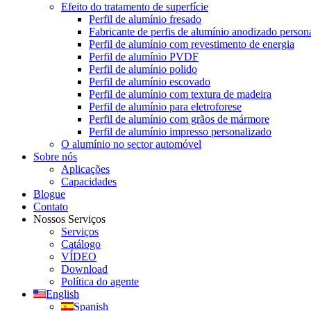
Efeito do tratamento de superfície
Perfil de alumínio fresado
Fabricante de perfis de alumínio anodizado perso
Perfil de alumínio com revestimento de energia
Perfil de alumínio PVDF
Perfil de alumínio polido
Perfil de alumínio escovado
Perfil de alumínio com textura de madeira
Perfil de alumínio para eletroforese
Perfil de alumínio com grãos de mármore
Perfil de alumínio impresso personalizado
O alumínio no sector automóvel
Sobre nós
Aplicações
Capacidades
Blogue
Contato
Nossos Serviços
Serviços
Catálogo
VÍDEO
Download
Política do agente
English
Spanish