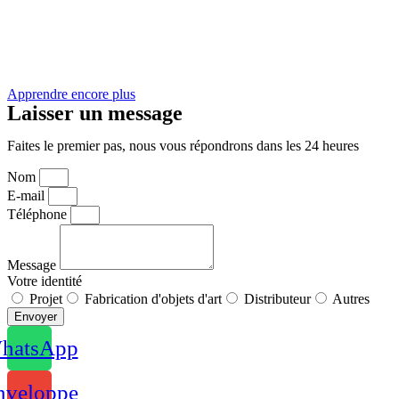
Apprendre encore plus
Laisser un message
Faites le premier pas, nous vous répondrons dans les 24 heures
Nom
E-mail
Téléphone
Message
Votre identité
Projet
Fabrication d'objets d'art
Distributeur
Autres
Envoyer
hatsApp
nveloppe