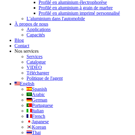
Profilé en aluminium électrophorèse
Profilé en aluminium à grain de marbre
Profilé en aluminium imprimé personnalisé
L'aluminium dans l'automobile
À propos de nous
Applications
Capacités
Blog
Contact
Nos services
Services
Catalogue
VIDÉO
Télécharger
Politique de l'agent
English
Spanish
Arabic
German
Portuguese
Italian
French
Japanese
Korean
Thai