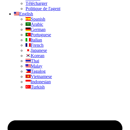
Télécharger
Politique de l'agent
English
Spanish
Arabic
German
Portuguese
Italian
French
Japanese
Korean
Thai
Malay
Tagalog
Vietnamese
Indonesian
Turkish