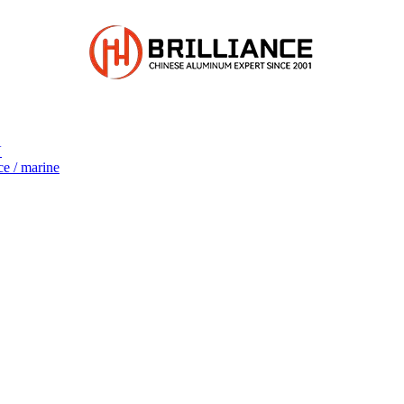
V
ce / marine