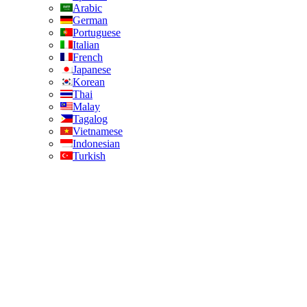
Arabic
German
Portuguese
Italian
French
Japanese
Korean
Thai
Malay
Tagalog
Vietnamese
Indonesian
Turkish