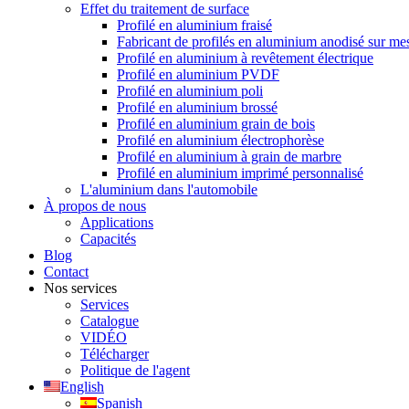
Effet du traitement de surface
Profilé en aluminium fraisé
Fabricant de profilés en aluminium anodisé sur me
Profilé en aluminium à revêtement électrique
Profilé en aluminium PVDF
Profilé en aluminium poli
Profilé en aluminium brossé
Profilé en aluminium grain de bois
Profilé en aluminium électrophorèse
Profilé en aluminium à grain de marbre
Profilé en aluminium imprimé personnalisé
L'aluminium dans l'automobile
À propos de nous
Applications
Capacités
Blog
Contact
Nos services
Services
Catalogue
VIDÉO
Télécharger
Politique de l'agent
English
Spanish