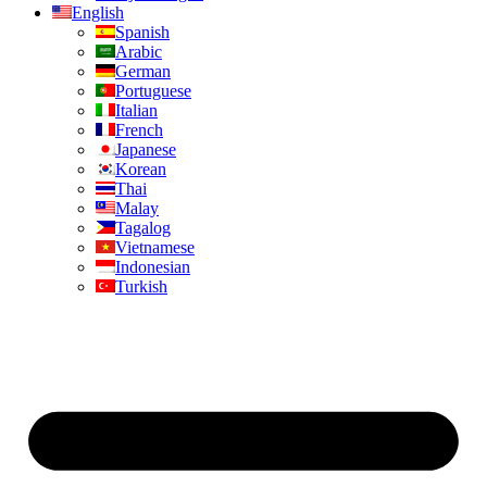
English
Spanish
Arabic
German
Portuguese
Italian
French
Japanese
Korean
Thai
Malay
Tagalog
Vietnamese
Indonesian
Turkish