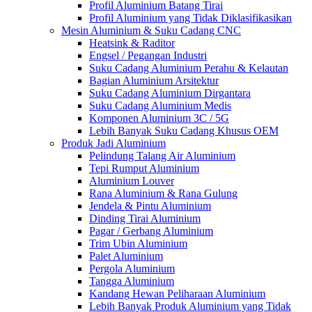
Profil Aluminium Batang Tirai
Profil Aluminium yang Tidak Diklasifikasikan
Mesin Aluminium & Suku Cadang CNC
Heatsink & Raditor
Engsel / Pegangan Industri
Suku Cadang Aluminium Perahu & Kelautan
Bagian Aluminium Arsitektur
Suku Cadang Aluminium Dirgantara
Suku Cadang Aluminium Medis
Komponen Aluminium 3C / 5G
Lebih Banyak Suku Cadang Khusus OEM
Produk Jadi Aluminium
Pelindung Talang Air Aluminium
Tepi Rumput Aluminium
Aluminium Louver
Rana Aluminium & Rana Gulung
Jendela & Pintu Aluminium
Dinding Tirai Aluminium
Pagar / Gerbang Aluminium
Trim Ubin Aluminium
Palet Aluminium
Pergola Aluminium
Tangga Aluminium
Kandang Hewan Peliharaan Aluminium
Lebih Banyak Produk Aluminium yang Tidak