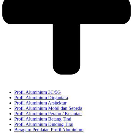
Profil Aluminium 3C/5G
Profil Aluminium Dirgantara
Profil Aluminium Arsitektur
Profil Aluminium Mobil dan Sepeda
Profil Aluminium Perahu / Kelautan
Profil Aluminium Batang Tirai
Profil Aluminium Dinding Tirai
Beragam Peralatan Profil Aluminium