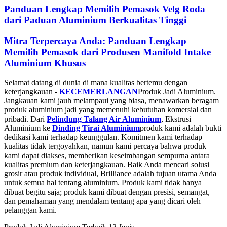
Panduan Lengkap Memilih Pemasok Velg Roda
dari Paduan Aluminium Berkualitas Tinggi
Mitra Terpercaya Anda: Panduan Lengkap
Memilih Pemasok dari Produsen Manifold Intake
Aluminium Khusus
Selamat datang di dunia di mana kualitas bertemu dengan
keterjangkauan -
KECEMERLANGAN
Produk Jadi Aluminium.
Jangkauan kami jauh melampaui yang biasa, menawarkan beragam
produk aluminium jadi yang memenuhi kebutuhan komersial dan
pribadi. Dari
Pelindung Talang Air Aluminium
, Ekstrusi
Aluminium ke
Dinding Tirai Aluminium
produk kami adalah bukti
dedikasi kami terhadap keunggulan. Komitmen kami terhadap
kualitas tidak tergoyahkan, namun kami percaya bahwa produk
kami dapat diakses, memberikan keseimbangan sempurna antara
kualitas premium dan keterjangkauan. Baik Anda mencari solusi
grosir atau produk individual, Brilliance adalah tujuan utama Anda
untuk semua hal tentang aluminium. Produk kami tidak hanya
dibuat begitu saja; produk kami dibuat dengan presisi, semangat,
dan pemahaman yang mendalam tentang apa yang dicari oleh
pelanggan kami.