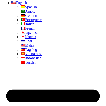
English
Spanish
Arabic
German
Portuguese
Italian
French
Japanese
Korean
Thai
Malay
Tagalog
Vietnamese
Indonesian
Turkish