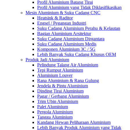
Profil Aluminium Batang Tirai
Profil Aluminium yang Tidak Diklasifikasikan
Mesin Aluminium & Suku Cadang CNC
Heatsink & Raditor
Engsel / Pegangan Industri
Suku Cadang Aluminium Perahu & Kelautan
Bagian Aluminium Arsitektur
Suku Cadang Aluminium Dirgantara
Suku Cadang Aluminium Medis
Komponen Aluminium 3C / 5G
Lebih Banyak Suku Cadang Khusus OEM
Produk Jadi Aluminium
Pelindung Talang Air Aluminium
Tepi Rumput Aluminium
Aluminium Louver
Rana Aluminium & Rana Gulung
Jendela & Pintu Aluminium
Dinding Tirai Aluminium
Pagar / Gerbang Aluminium
Trim Ubin Aluminium
Palet Aluminium
Pergola Aluminium
Tangga Aluminium
Kandang Hewan Peliharaan Aluminium
Lebih Banyak Produk Aluminium yang Tidak