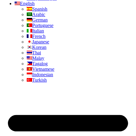
English
Spanish
Arabic
German
Portuguese
Italian
French
Japanese
Korean
Thai
Malay
Tagalog
Vietnamese
Indonesian
Turkish