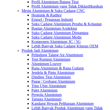
Profil Aluminium Batang Tirai
Profil Aluminium yang Tidak Diklasifikasikan
Mesin Aluminium & Suku Cadang CNC
Heatsink & Raditor
Engsel / Pegangan Industri
Suku Cadang Aluminium Perahu & Kelautan
Bagian Aluminium Arsitektur
Suku Cadang Aluminium Dirgantara
Suku Cadang Aluminium Medis
Komponen Aluminium 3C / 5G
Lebih Banyak Suku Cadang Khusus OEM
Produk Jadi Aluminium
Pelindung Talang Air Aluminium
Tepi Rumput Aluminium
Aluminium Louver
Rana Aluminium & Rana Gulung
Jendela & Pintu Aluminium
Dinding Tirai Aluminium
Pagar / Gerbang Aluminium
Trim Ubin Aluminium
Palet Aluminium
Pergola Aluminium
Tangga Aluminium
Kandang Hewan Peliharaan Aluminium
Lebih Banyak Produk Aluminium yang Tidak