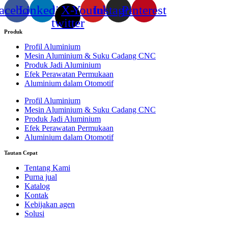
acebook
Linkedin
X-
Youtube
Instagram
Pinterest
twitter
Produk
Profil Aluminium
Mesin Aluminium & Suku Cadang CNC
Produk Jadi Aluminium
Efek Perawatan Permukaan
Aluminium dalam Otomotif
Profil Aluminium
Mesin Aluminium & Suku Cadang CNC
Produk Jadi Aluminium
Efek Perawatan Permukaan
Aluminium dalam Otomotif
Tautan Cepat
Tentang Kami
Purna jual
Katalog
Kontak
Kebijakan agen
Solusi