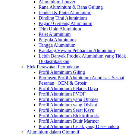
Aluminium Louver
Rana Aluminium & Rana Gulung
Jendela & Pintu Aluminium
Dinding Tirai Aluminium
Pagar / Gerbang Aluminium
Trim Ubin Aluminium
Palet Aluminium
Pergola Aluminium
Tangga Aluminium
Kandang Hewan Peliharaan Aluminium
Lebih Banyak Produk Aluminium yang Tidak
Diklasifikasikan
Efek Perawatan Permukaan
Profil Aluminium Giling
Produsen Profil Aluminium Anodisasi Sesuai
Pesanan | OEM & Grosir
Profil Aluminium Pelapis Daya
Profil Aluminium PVDF
Profil Aluminium yang Dipoles
Profil Aluminium yang Disikat
Profil Aluminium Serat Kayu
Profil Aluminium Elektroforesis
Profil Aluminium Butir Marmer
Profil Aluminium Cetak yang Disesuaikan
Aluminium dalam Otomotif