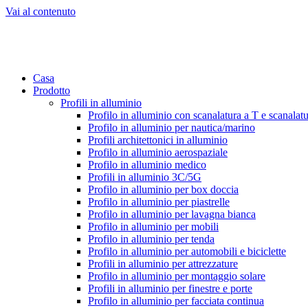
Vai al contenuto
Casa
Prodotto
Profili in alluminio
Profilo in alluminio con scanalatura a T e scanalat
Profilo in alluminio per nautica/marino
Profili architettonici in alluminio
Profilo in alluminio aerospaziale
Profilo in alluminio medico
Profili in alluminio 3C/5G
Profilo in alluminio per box doccia
Profilo in alluminio per piastrelle
Profilo in alluminio per lavagna bianca
Profilo in alluminio per mobili
Profilo in alluminio per tenda
Profilo in alluminio per automobili e biciclette
Profili in alluminio per attrezzature
Profilo in alluminio per montaggio solare
Profili in alluminio per finestre e porte
Profilo in alluminio per facciata continua