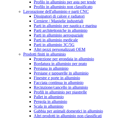
Profilo in alluminio per asta per tende
Profilo in alluminio non classificato
Lavorazione dell'alluminio e parti CNC
Dissipatori di calore e radiatori
Cerniere / Maniglie industriali
Parti in alluminio per nautica e marina
Parti architettoniche in alluminio
Parti in alluminio aerospaziale
Parti in alluminio medicale
Parti in alluminio 3C/5G
Altri pezzi personalizzati OEM
Prodotti finiti in alluminio
Protezione per grondaia in alluminio
Bordatura in alluminio per prato
Persiana in alluminio
Persiane e tapparelle in alluminio
Finestre e porte in alluminio
Facciata continua in alluminio
Recinzione/cancello in alluminio
Profili in alluminio per piastrelle
Pallet in alluminio
Pergola in alluminio
Scala in alluminio
Gabbia per animali domestici in alluminio
Altri prodotti in alluminio non classificati