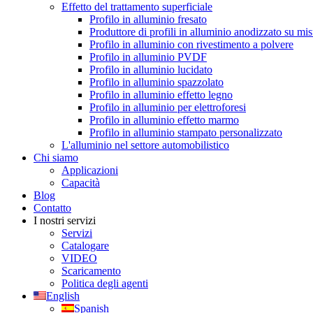
Effetto del trattamento superficiale
Profilo in alluminio fresato
Produttore di profili in alluminio anodizzato su mi
Profilo in alluminio con rivestimento a polvere
Profilo in alluminio PVDF
Profilo in alluminio lucidato
Profilo in alluminio spazzolato
Profilo in alluminio effetto legno
Profilo in alluminio per elettroforesi
Profilo in alluminio effetto marmo
Profilo in alluminio stampato personalizzato
L'alluminio nel settore automobilistico
Chi siamo
Applicazioni
Capacità
Blog
Contatto
I nostri servizi
Servizi
Catalogare
VIDEO
Scaricamento
Politica degli agenti
English
Spanish