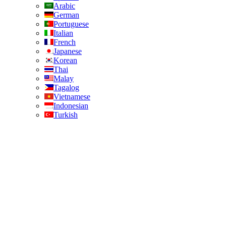
Arabic
German
Portuguese
Italian
French
Japanese
Korean
Thai
Malay
Tagalog
Vietnamese
Indonesian
Turkish