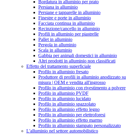
Bordatura in alluminio per prato
Persiana in alluminio
Persiane e tapparelle in alluminio
Finestre e porte in alluminio
Facciata continua in alluminio
Recinzione/cancello in alluminio
Profili in alluminio per piastrelle
Pallet in alluminio
Pergola in alluminio
Scala in alluminio
Gabbia per animali domestici in alluminio
Altri prodotti in alluminio non classificati
Effetto del trattamento superficiale
Profilo in alluminio fresato
Produttore di profili in alluminio anodizzato su
misura | OEM e vendita all'ingrosso
Profilo in alluminio con rivestimento a polvere
Profilo in alluminio PVDF
Profilo in alluminio lucidato
Profilo in alluminio spazzolato
Profilo in alluminio effetto legno
Profilo in alluminio per elettroforesi
Profilo in alluminio effetto marmo
Profilo in alluminio stampato personalizzato
L'alluminio nel settore automobilistico