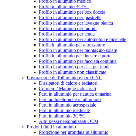
Profilo in alluminio medico
Profili in alluminio 3C/5G
Profilo in alluminio per box doccia
Profilo in alluminio per piastrelle
Profilo in alluminio per lavagna bianca
Profilo in alluminio per mobili
Profilo in alluminio per tenda
Profilo in alluminio per automobili e biciclette
Profili in alluminio per attrezzature
Profilo in alluminio per montaggio solare
Profili in alluminio per finestre e porte
Profilo in alluminio per facciata continua
Profilo in alluminio per asta per tende
Profilo in alluminio non classificato
Lavorazione dell'alluminio e parti CNC
Dissipatori di calore e radiatori
Cerniere / Maniglie industriali
Parti in alluminio per nautica e marina
Parti architettoniche in alluminio
Parti in alluminio aerospaziale
Parti in alluminio medicale
Parti in alluminio 3C/5G
Altri pezzi personalizzati OEM
Prodotti finiti in alluminio
Protezione per grondaia in alluminio