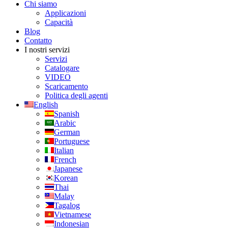
Chi siamo
Applicazioni
Capacità
Blog
Contatto
I nostri servizi
Servizi
Catalogare
VIDEO
Scaricamento
Politica degli agenti
English
Spanish
Arabic
German
Portuguese
Italian
French
Japanese
Korean
Thai
Malay
Tagalog
Vietnamese
Indonesian