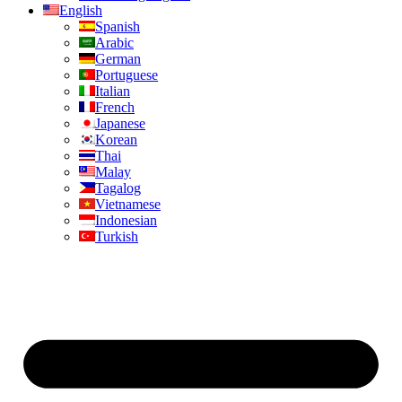
English
Spanish
Arabic
German
Portuguese
Italian
French
Japanese
Korean
Thai
Malay
Tagalog
Vietnamese
Indonesian
Turkish