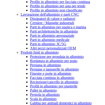
Profilo in alluminio per facciata continua
Profilo in alluminio per asta per tende
Profilo in alluminio non classificato
Lavorazione dell'alluminio e parti CNC
Dissipatori di calore e radiatori
Cerniere / Maniglie industriali
Parti in alluminio per nautica e marina
Parti architettoniche in alluminio
Parti in alluminio aerospaziale
Parti in alluminio medicale
Parti in alluminio 3C/5G
Altri pezzi personalizzati OEM
Prodotti finiti in alluminio
Protezione per grondaia in alluminio
Bordatura in alluminio per prato
Persiana in alluminio
Persiane e tapparelle in alluminio
Finestre e porte in alluminio
Facciata continua in alluminio
Recinzione/cancello in alluminio
Profili in alluminio per piastrelle
Pallet in alluminio
Pergola in alluminio
Scala in alluminio
Gabbia per animali domestici in alluminio