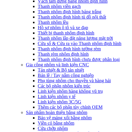
Vách tắm đứng bằng nhôm định hình
Thanh nhôm viền gạch
Thanh nhôm định hình bảng trắng
Thanh nhôm định hình tủ đồ nội thất
Thanh nhôm lều
Hồ sơ nhôm ô tô và xe đạp
Thiết bị thanh nhôm định hình
Thanh nhôm lắp đặt năng lượng mặt trời
Cửa sổ & Cửa ra vào Thanh nhôm định hình
Thanh nhôm định hình tường rèm
Thanh rèm nhôm định hình
Thanh nhôm định hình chưa được phân loại
Gia công nhôm và linh kiện CNC
Tản nhiệt & Bộ tản nhiệt
Bản lề / Tay nắm công nghiệp
Phụ tùng nhôm cho thuyền và hàng hải
Các bộ phận nhôm kiến trúc
Linh kiện nhôm hàng không vũ trụ
Linh kiện nhôm y tế
Linh kiện nhôm 3C/5G
Thêm các bộ phận tùy chỉnh OEM
Sản phẩm hoàn thiện bằng nhôm
Bảo vệ máng xối bằng nhôm
Viền cỏ bằng nhôm
Cửa chớp nhôm