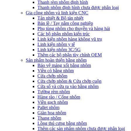
Thanh rèm nhôm định hình
Thanh nhôm định hình chưa được phân loại
Gia công nhôm và linh kiện CNC
Tản nhiệt & Bộ tản nhiệt
Bản lề / Tay nắm công nghiệp
Phụ tùng nhôm cho thuyền và hàng hải
Các bộ phận nhôm kiến trúc
Linh kiện nhôm hàng không vũ trụ
Linh kiện nhôm y tế
Linh kiện nhôm 3C/5G
Thêm các bộ phận tùy chỉnh OEM
Sản phẩm hoàn thiện bằng nhôm
Bảo vệ máng xối bằng nhôm
Viền cỏ bằng nhôm
Cửa chớp nhôm
Cửa chớp nhôm & Cửa chớp cuộn
Cửa sổ và cửa ra vào bằng nhôm
Tường rèm nhôm
Hàng rào / Cổng nhôm
Viền gạch nhôm
Pallet nhôm
Giàn hoa nhôm
Thang nhôm
Lồng thú cưng bằng nhôm
Thêm các sản phẩm nhôm chưa được phân loại