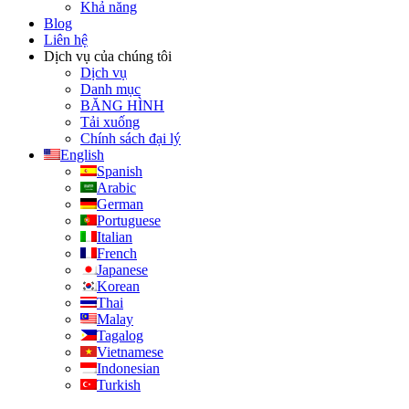
Khả năng
Blog
Liên hệ
Dịch vụ của chúng tôi
Dịch vụ
Danh mục
BĂNG HÌNH
Tải xuống
Chính sách đại lý
English
Spanish
Arabic
German
Portuguese
Italian
French
Japanese
Korean
Thai
Malay
Tagalog
Vietnamese
Indonesian
Turkish