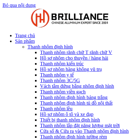
Bỏ qua nội dung
Trang chủ
Sản phẩm
Thanh nhôm định hình
Thanh nhôm rãnh chữ T rãnh chữ V
Hồ sơ nhôm cho thuyền / hàng hải
Thanh nhôm kiến trúc
Hồ sơ nhôm hàng không vũ trụ
Thanh nhôm y tế
Thanh nhôm 3C/5G
Vách tắm đứng bằng nhôm định hình
Thanh nhôm viền gạch
Thanh nhôm định hình bảng trắng
Thanh nhôm định hình tủ đồ nội thất
Thanh nhôm lều
Hồ sơ nhôm ô tô và xe đạp
Thiết bị thanh nhôm định hình
Thanh nhôm lắp đặt năng lượng mặt trời
Cửa sổ & Cửa ra vào Thanh nhôm định hình
Thanh nhôm định hình tường rèm