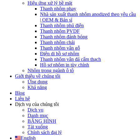
Hiệu ứng xử lý bề mặt
Thanh nhôm phay
Nhà sản xuất thanh nhôm anodized theo yêu cầu
| OEM & Bán sỉ
Thanh nhôm phủ điện
Thanh nhôm PVDF
Thanh nhôm đánh bóng
Thanh nhôm chải
Thanh nhôm vân gỗ
Điện di hồ sơ nhôm
Thanh nhôm vân đá cẩm thạch
Hồ sơ nhôm in tùy chỉnh
Nhôm trong ngành ô tô
Giới thiệu về chúng tôi
Ứng dụng
Khả năng
Blog
Liên hệ
Dịch vụ của chúng tôi
Dịch vụ
Danh mục
BĂNG HÌNH
Tải xuống
Chính sách đại lý
English