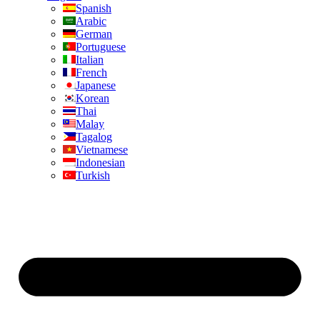
Spanish
Arabic
German
Portuguese
Italian
French
Japanese
Korean
Thai
Malay
Tagalog
Vietnamese
Indonesian
Turkish