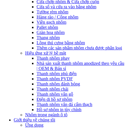
Cửa chớp nhôm & Cửa chớp cuộn
Cửa sổ và cửa ra vào bằng nhôm
Tường rèm nhôm
Hàng rào / Cổng nhôm
Viền gạch nhôm
Pallet nhôm
Giàn hoa nhôm
Thang nhôm
Lồng thú cưng bằng nhôm
Thêm các sản phẩm nhôm chưa được phân loại
Hiệu ứng xử lý bề mặt
Thanh nhôm phay
Nhà sản xuất thanh nhôm anodized theo yêu cầu
| OEM & Bán sỉ
Thanh nhôm phủ điện
Thanh nhôm PVDF
Thanh nhôm đánh bóng
Thanh nhôm chải
Thanh nhôm vân gỗ
Điện di hồ sơ nhôm
Thanh nhôm vân đá cẩm thạch
Hồ sơ nhôm in tùy chỉnh
Nhôm trong ngành ô tô
Giới thiệu về chúng tôi
Ứng dụng