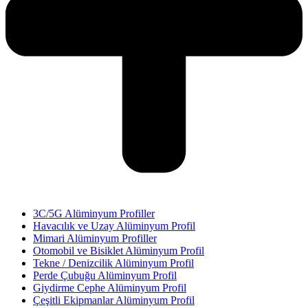
3C/5G Alüminyum Profiller
Havacılık ve Uzay Alüminyum Profil
Mimari Alüminyum Profiller
Otomobil ve Bisiklet Alüminyum Profil
Tekne / Denizcilik Alüminyum Profil
Perde Çubuğu Alüminyum Profil
Giydirme Cephe Alüminyum Profil
Çeşitli Ekipmanlar Alüminyum Profil