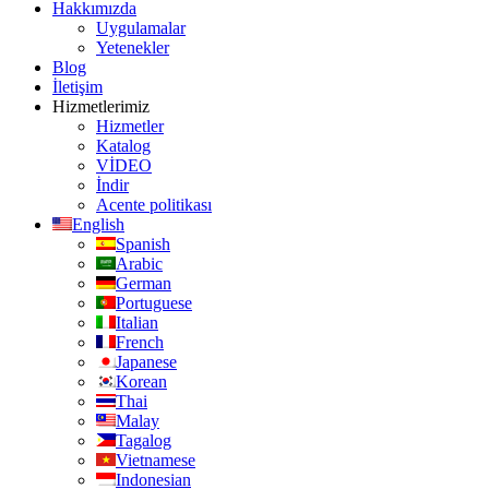
Hakkımızda
Uygulamalar
Yetenekler
Blog
İletişim
Hizmetlerimiz
Hizmetler
Katalog
VİDEO
İndir
Acente politikası
English
Spanish
Arabic
German
Portuguese
Italian
French
Japanese
Korean
Thai
Malay
Tagalog
Vietnamese
Indonesian