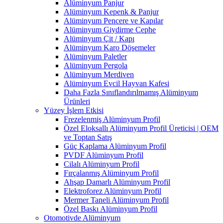
Alüminyum Panjur
Alüminyum Kepenk & Panjur
Alüminyum Pencere ve Kapılar
Alüminyum Giydirme Cephe
Alüminyum Çit / Kapı
Alüminyum Karo Döşemeler
Alüminyum Paletler
Alüminyum Pergola
Alüminyum Merdiven
Alüminyum Evcil Hayvan Kafesi
Daha Fazla Sınıflandırılmamış Alüminyum
Ürünleri
Yüzey İşlem Etkisi
Frezelenmiş Alüminyum Profil
Özel Eloksallı Alüminyum Profil Üreticisi | OEM
ve Toptan Satış
Güç Kaplama Alüminyum Profil
PVDF Alüminyum Profil
Cilalı Alüminyum Profil
Fırçalanmış Alüminyum Profil
Ahşap Damarlı Alüminyum Profil
Elektroforez Alüminyum Profil
Mermer Taneli Alüminyum Profil
Özel Baskı Alüminyum Profil
Otomotivde Alüminyum