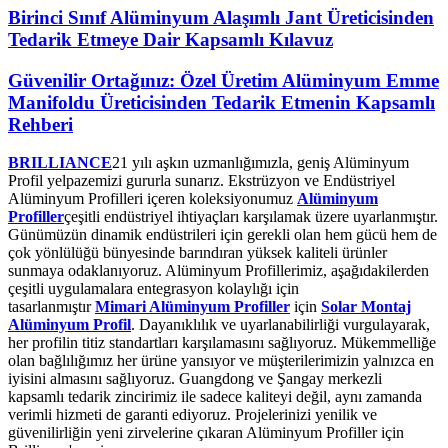
Birinci Sınıf Alüminyum Alaşımlı Jant Üreticisinden
Tedarik Etmeye Dair Kapsamlı Kılavuz
Güvenilir Ortağınız: Özel Üretim Alüminyum Emme
Manifoldu Üreticisinden Tedarik Etmenin Kapsamlı
Rehberi
BRILLIANCE
21 yılı aşkın uzmanlığımızla, geniş Alüminyum
Profil yelpazemizi gururla sunarız. Ekstrüzyon ve Endüstriyel
Alüminyum Profilleri içeren koleksiyonumuz
Alüminyum
Profiller
çeşitli endüstriyel ihtiyaçları karşılamak üzere uyarlanmıştır.
Günümüzün dinamik endüstrileri için gerekli olan hem gücü hem de
çok yönlülüğü bünyesinde barındıran yüksek kaliteli ürünler
sunmaya odaklanıyoruz. Alüminyum Profillerimiz, aşağıdakilerden
çeşitli uygulamalara entegrasyon kolaylığı için
tasarlanmıştır
Mimari Alüminyum Profiller
için
Solar Montaj
Alüminyum Profil
. Dayanıklılık ve uyarlanabilirliği vurgulayarak,
her profilin titiz standartları karşılamasını sağlıyoruz. Mükemmelliğe
olan bağlılığımız her ürüne yansıyor ve müşterilerimizin yalnızca en
iyisini almasını sağlıyoruz. Guangdong ve Şangay merkezli
kapsamlı tedarik zincirimiz ile sadece kaliteyi değil, aynı zamanda
verimli hizmeti de garanti ediyoruz. Projelerinizi yenilik ve
güvenilirliğin yeni zirvelerine çıkaran Alüminyum Profiller için