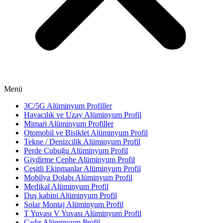
Menü
3C/5G Alüminyum Profiller
Havacılık ve Uzay Alüminyum Profil
Mimari Alüminyum Profiller
Otomobil ve Bisiklet Alüminyum Profil
Tekne / Denizcilik Alüminyum Profil
Perde Çubuğu Alüminyum Profil
Giydirme Cephe Alüminyum Profil
Çeşitli Ekipmanlar Alüminyum Profil
Mobilya Dolabı Alüminyum Profil
Medikal Alüminyum Profil
Duş kabini Alüminyum Profil
Solar Montaj Alüminyum Profil
T Yuvası V Yuvası Alüminyum Profil
Çadır Alüminyum Profil