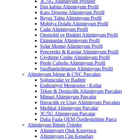
3C/5G Alüminyum Profiller
Duş kabini Alüminyum Profil
Karo Döşeme Alüminyum Profil
Beyaz Tahta Alüminyum Profil
Mobilya Dolabı Alüminyum Profil
Çadır Alüminyum Profil
Otomobil ve Bisiklet Alüminyum Profil
Ekipmanlar Alüminyum Profil
Solar Montaj Alüminyum Profil
Pencereler & Kapılar Alüminyum Profil
Giydirme Cephe Alüminyum Profil
Perde Çubuğu Alüminyum Profil
Sınıflandırılmamış Alüminyum Profil
Alüminyum İşleme & CNC Parçaları
Soğutucular ve Raditör
Endüstriyel Menteşeler / Kollar
Tekne & Denizcilik Alüminyum Parçaları
Mimari Alüminyum Parçalar
Havacılık ve Uzay Alüminyum Parçaları
Medikal Alüminyum Parçalar
3C/5G Alüminyum Parçalar
Daha Fazla OEM Özelleştirilmiş Parça
Alüminyum Bitmiş Ürünler
Alüminyum Oluk Koruyucu
Alüminyum Çim Kenarları