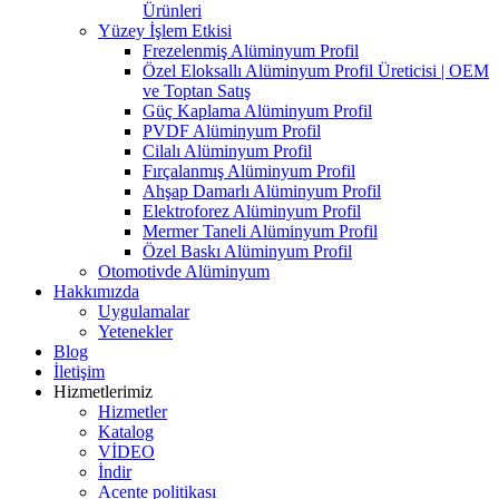
Ürünleri
Yüzey İşlem Etkisi
Frezelenmiş Alüminyum Profil
Özel Eloksallı Alüminyum Profil Üreticisi | OEM
ve Toptan Satış
Güç Kaplama Alüminyum Profil
PVDF Alüminyum Profil
Cilalı Alüminyum Profil
Fırçalanmış Alüminyum Profil
Ahşap Damarlı Alüminyum Profil
Elektroforez Alüminyum Profil
Mermer Taneli Alüminyum Profil
Özel Baskı Alüminyum Profil
Otomotivde Alüminyum
Hakkımızda
Uygulamalar
Yetenekler
Blog
İletişim
Hizmetlerimiz
Hizmetler
Katalog
VİDEO
İndir
Acente politikası