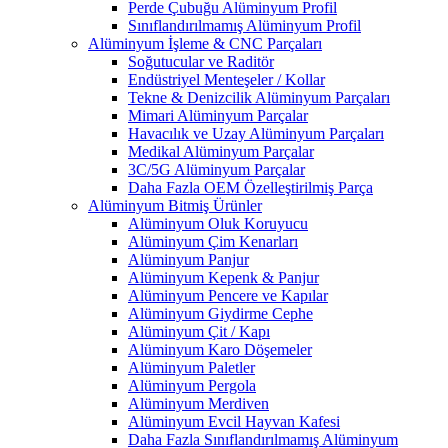
Perde Çubuğu Alüminyum Profil
Sınıflandırılmamış Alüminyum Profil
Alüminyum İşleme & CNC Parçaları
Soğutucular ve Raditör
Endüstriyel Menteşeler / Kollar
Tekne & Denizcilik Alüminyum Parçaları
Mimari Alüminyum Parçalar
Havacılık ve Uzay Alüminyum Parçaları
Medikal Alüminyum Parçalar
3C/5G Alüminyum Parçalar
Daha Fazla OEM Özelleştirilmiş Parça
Alüminyum Bitmiş Ürünler
Alüminyum Oluk Koruyucu
Alüminyum Çim Kenarları
Alüminyum Panjur
Alüminyum Kepenk & Panjur
Alüminyum Pencere ve Kapılar
Alüminyum Giydirme Cephe
Alüminyum Çit / Kapı
Alüminyum Karo Döşemeler
Alüminyum Paletler
Alüminyum Pergola
Alüminyum Merdiven
Alüminyum Evcil Hayvan Kafesi
Daha Fazla Sınıflandırılmamış Alüminyum