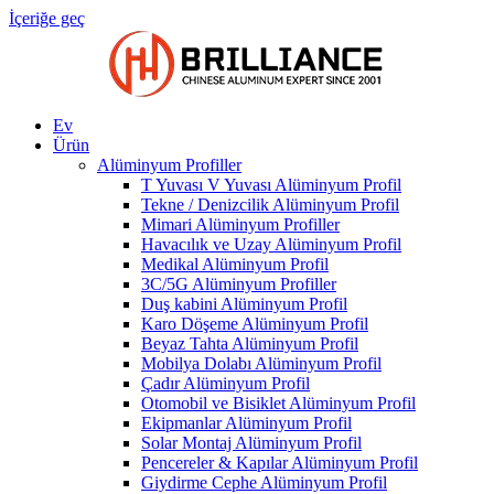
İçeriğe geç
Ev
Ürün
Alüminyum Profiller
T Yuvası V Yuvası Alüminyum Profil
Tekne / Denizcilik Alüminyum Profil
Mimari Alüminyum Profiller
Havacılık ve Uzay Alüminyum Profil
Medikal Alüminyum Profil
3C/5G Alüminyum Profiller
Duş kabini Alüminyum Profil
Karo Döşeme Alüminyum Profil
Beyaz Tahta Alüminyum Profil
Mobilya Dolabı Alüminyum Profil
Çadır Alüminyum Profil
Otomobil ve Bisiklet Alüminyum Profil
Ekipmanlar Alüminyum Profil
Solar Montaj Alüminyum Profil
Pencereler & Kapılar Alüminyum Profil
Giydirme Cephe Alüminyum Profil