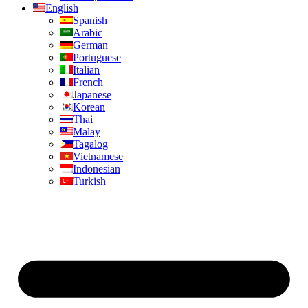
English
Spanish
Arabic
German
Portuguese
Italian
French
Japanese
Korean
Thai
Malay
Tagalog
Vietnamese
Indonesian
Turkish