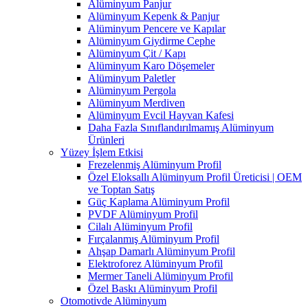
Alüminyum Panjur
Alüminyum Kepenk & Panjur
Alüminyum Pencere ve Kapılar
Alüminyum Giydirme Cephe
Alüminyum Çit / Kapı
Alüminyum Karo Döşemeler
Alüminyum Paletler
Alüminyum Pergola
Alüminyum Merdiven
Alüminyum Evcil Hayvan Kafesi
Daha Fazla Sınıflandırılmamış Alüminyum
Ürünleri
Yüzey İşlem Etkisi
Frezelenmiş Alüminyum Profil
Özel Eloksallı Alüminyum Profil Üreticisi | OEM
ve Toptan Satış
Güç Kaplama Alüminyum Profil
PVDF Alüminyum Profil
Cilalı Alüminyum Profil
Fırçalanmış Alüminyum Profil
Ahşap Damarlı Alüminyum Profil
Elektroforez Alüminyum Profil
Mermer Taneli Alüminyum Profil
Özel Baskı Alüminyum Profil
Otomotivde Alüminyum