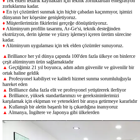
♦
Tek elden tedarik kaynakları için teknik zorluklardan entegrasyon
zorluklarına kadar.
♦
En iyi çözümleri sunmak için hiçbir çabadan kaçınmıyor, işimizi
dünyanın her köşesine genişletiyoruz.
♦
Müşterilerimizin fikirlerini gerçeğe dönüştürüyoruz.
♦
Alüminyum profilin tasarımı, Ar-Ge'si, teknik desteğinden
ekstrüzyon, derin işleme ve yüzey işlemeyi içeren üretim sürecine
kadar.
♦
Alüminyum uygulaması için tek elden çözümler sunuyoruz.
▲
Brilliance her yıl dünya çapında 100'den fazla ülkeye on binlerce
çeşit alüminyum ürün sağlamaktadır
▲
Geçtiğimiz 21 yıl boyunca, adım adım güvenilir ve güvenilir bir
ortak haline geldik
▲
Profesyonel kabiliyet ve kaliteli hizmet sunma sorumluluğuyla
hareket eden
▲
Brilliance daha fazla elit ve profesyonel yetiştirerek ilerliyor
▲
Brilliance, yüksek standartlarımızı ve gereksinimlerimizi
karşılamak için ekipman ve yetenekleri bir araya getirmeye kararlıdır
▲
Kullanışlı bir aletin başarılı bir iş çıkardığına inanıyoruz
▲
Almanya, İngiltere ve Japonya gibi ülkelerden