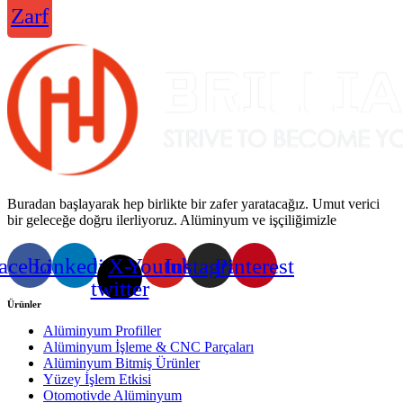
Zarf
Buradan başlayarak hep birlikte bir zafer yaratacağız. Umut verici
bir geleceğe doğru ilerliyoruz. Alüminyum ve işçiliğimizle
acebook
Linkedin
X-
Youtube
Instagram
Pinterest
twitter
Ürünler
Alüminyum Profiller
Alüminyum İşleme & CNC Parçaları
Alüminyum Bitmiş Ürünler
Yüzey İşlem Etkisi
Otomotivde Alüminyum