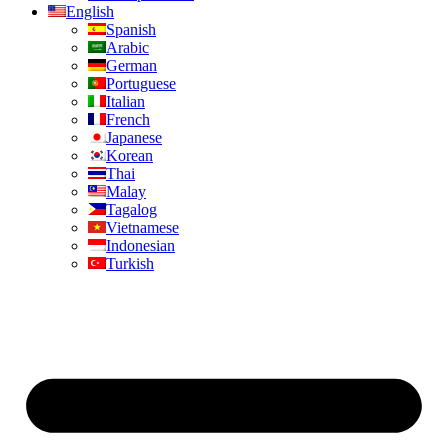
English
Spanish
Arabic
German
Portuguese
Italian
French
Japanese
Korean
Thai
Malay
Tagalog
Vietnamese
Indonesian
Turkish