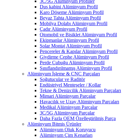
3C/5G Alüminyum Profiller
Duş kabini Alüminyum Profil
Karo Döşeme Alüminyum Profil
Beyaz Tahta Alüminyum Profil
Mobilya Dolabı Alüminyum Profil
Çadır Alüminyum Profil
Otomobil ve Bisiklet Alüminyum Profil
Ekipmanlar Alüminyum Profil
Solar Montaj Alüminyum Profil
Pencereler & Kapılar Alüminyum Profil
Giydirme Cephe Alüminyum Profil
Perde Çubuğu Alüminyum Profil
Sınıflandırılmamış Alüminyum Profil
Alüminyum İşleme & CNC Parçaları
Soğutucular ve Raditör
Endüstriyel Menteşeler / Kollar
Tekne & Denizcilik Alüminyum Parçaları
Mimari Alüminyum Parçalar
Havacılık ve Uzay Alüminyum Parçaları
Medikal Alüminyum Parçalar
3C/5G Alüminyum Parçalar
Daha Fazla OEM Özelleştirilmiş Parça
Alüminyum Bitmiş Ürünler
Alüminyum Oluk Koruyucu
Alüminyum Çim Kenarları