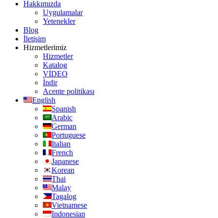
Hakkımızda
Uygulamalar
Yetenekler
Blog
İletişim
Hizmetlerimiz
Hizmetler
Katalog
VİDEO
İndir
Acente politikası
English
Spanish
Arabic
German
Portuguese
Italian
French
Japanese
Korean
Thai
Malay
Tagalog
Vietnamese
Indonesian