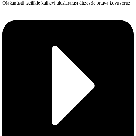
Olağanüstü işçilikle kaliteyi uluslararası düzeyde ortaya koyuyoruz.