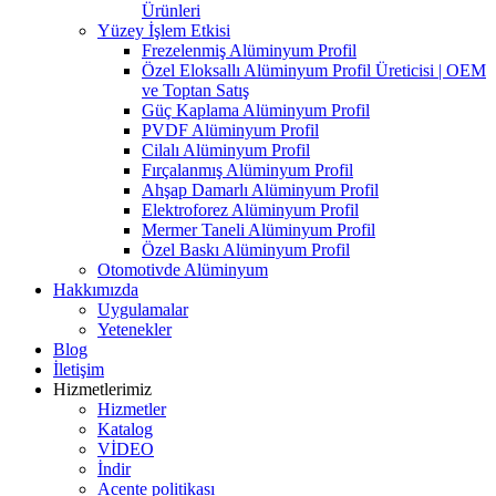
Ürünleri
Yüzey İşlem Etkisi
Frezelenmiş Alüminyum Profil
Özel Eloksallı Alüminyum Profil Üreticisi | OEM
ve Toptan Satış
Güç Kaplama Alüminyum Profil
PVDF Alüminyum Profil
Cilalı Alüminyum Profil
Fırçalanmış Alüminyum Profil
Ahşap Damarlı Alüminyum Profil
Elektroforez Alüminyum Profil
Mermer Taneli Alüminyum Profil
Özel Baskı Alüminyum Profil
Otomotivde Alüminyum
Hakkımızda
Uygulamalar
Yetenekler
Blog
İletişim
Hizmetlerimiz
Hizmetler
Katalog
VİDEO
İndir
Acente politikası