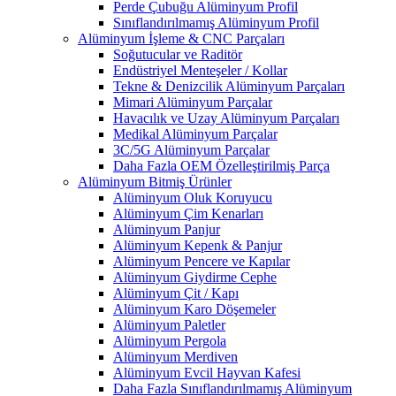
Perde Çubuğu Alüminyum Profil
Sınıflandırılmamış Alüminyum Profil
Alüminyum İşleme & CNC Parçaları
Soğutucular ve Raditör
Endüstriyel Menteşeler / Kollar
Tekne & Denizcilik Alüminyum Parçaları
Mimari Alüminyum Parçalar
Havacılık ve Uzay Alüminyum Parçaları
Medikal Alüminyum Parçalar
3C/5G Alüminyum Parçalar
Daha Fazla OEM Özelleştirilmiş Parça
Alüminyum Bitmiş Ürünler
Alüminyum Oluk Koruyucu
Alüminyum Çim Kenarları
Alüminyum Panjur
Alüminyum Kepenk & Panjur
Alüminyum Pencere ve Kapılar
Alüminyum Giydirme Cephe
Alüminyum Çit / Kapı
Alüminyum Karo Döşemeler
Alüminyum Paletler
Alüminyum Pergola
Alüminyum Merdiven
Alüminyum Evcil Hayvan Kafesi
Daha Fazla Sınıflandırılmamış Alüminyum