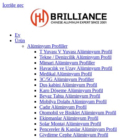
İçeriğe geç
Ev
Ürün
Alüminyum Profiller
T Yuvası V Yuvası Alüminyum Profil
Tekne / Denizcilik Alüminyum Profil
Mimari Alüminyum Profiller
Havacılık ve Uzay Alüminyum Profil
Medikal Alüminyum Profil
3C/5G Alüminyum Profiller
Duş kabini Alüminyum Profil
Karo Döşeme Alüminyum Profil
Beyaz Tahta Alüminyum Profil
Mobilya Dolabı Alüminyum Profil
Çadır Alüminyum Profil
Otomobil ve Bisiklet Alüminyum Profil
Ekipmanlar Alüminyum Profil
Solar Montaj Alüminyum Profil
Pencereler & Kapılar Alüminyum Profil
Giydirme Cephe Alüminyum Profil