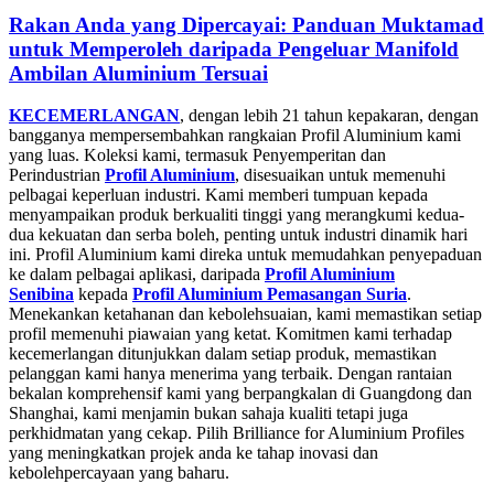
Rakan Anda yang Dipercayai: Panduan Muktamad
untuk Memperoleh daripada Pengeluar Manifold
Ambilan Aluminium Tersuai
KECEMERLANGAN
, dengan lebih 21 tahun kepakaran, dengan
bangganya mempersembahkan rangkaian Profil Aluminium kami
yang luas. Koleksi kami, termasuk Penyemperitan dan
Perindustrian
Profil Aluminium
, disesuaikan untuk memenuhi
pelbagai keperluan industri. Kami memberi tumpuan kepada
menyampaikan produk berkualiti tinggi yang merangkumi kedua-
dua kekuatan dan serba boleh, penting untuk industri dinamik hari
ini. Profil Aluminium kami direka untuk memudahkan penyepaduan
ke dalam pelbagai aplikasi, daripada
Profil Aluminium
Senibina
kepada
Profil Aluminium Pemasangan Suria
.
Menekankan ketahanan dan kebolehsuaian, kami memastikan setiap
profil memenuhi piawaian yang ketat. Komitmen kami terhadap
kecemerlangan ditunjukkan dalam setiap produk, memastikan
pelanggan kami hanya menerima yang terbaik. Dengan rantaian
bekalan komprehensif kami yang berpangkalan di Guangdong dan
Shanghai, kami menjamin bukan sahaja kualiti tetapi juga
perkhidmatan yang cekap. Pilih Brilliance for Aluminium Profiles
yang meningkatkan projek anda ke tahap inovasi dan
kebolehpercayaan yang baharu.