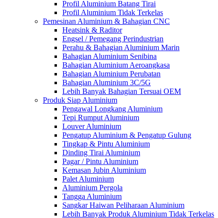
Profil Aluminium Batang Tirai
Profil Aluminium Tidak Terkelas
Pemesinan Aluminium & Bahagian CNC
Heatsink & Raditor
Engsel / Pemegang Perindustrian
Perahu & Bahagian Aluminium Marin
Bahagian Aluminium Senibina
Bahagian Aluminium Aeroangkasa
Bahagian Aluminium Perubatan
Bahagian Aluminium 3C/5G
Lebih Banyak Bahagian Tersuai OEM
Produk Siap Aluminium
Pengawal Longkang Aluminium
Tepi Rumput Aluminium
Louver Aluminium
Pengatup Aluminium & Pengatup Gulung
Tingkap & Pintu Aluminium
Dinding Tirai Aluminium
Pagar / Pintu Aluminium
Kemasan Jubin Aluminium
Palet Aluminium
Aluminium Pergola
Tangga Aluminium
Sangkar Haiwan Peliharaan Aluminium
Lebih Banyak Produk Aluminium Tidak Terkelas