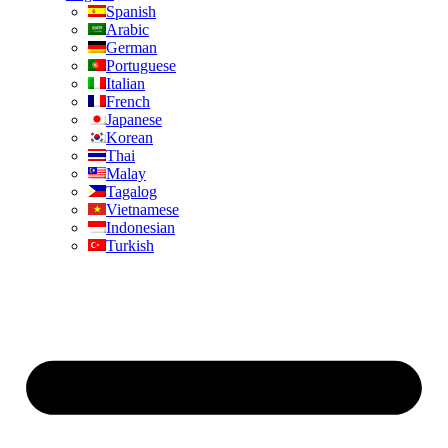
Spanish
Arabic
German
Portuguese
Italian
French
Japanese
Korean
Thai
Malay
Tagalog
Vietnamese
Indonesian
Turkish