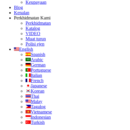
Keupayaan
Blog
Kenalan
Perkhidmatan Kami
Perkhidmatan
Katalog
VIDEO
Muat turun
Polisi ejen
English
Spanish
Arabic
German
Portuguese
Italian
French
Japanese
Korean
Thai
Malay
Tagalog
Vietnamese
Indonesian
Turkish