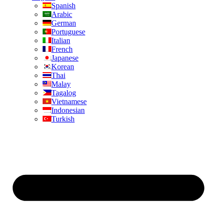
Spanish
Arabic
German
Portuguese
Italian
French
Japanese
Korean
Thai
Malay
Tagalog
Vietnamese
Indonesian
Turkish