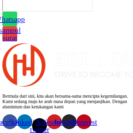
hatsapp
sampul
surat
Bermula dari sini, kita akan bersama-sama mencipta kegemilangan.
Kami sedang maju ke arah masa depan yang menjanjikan. Dengan
aluminium dan ketukangan kami
acebook
Linkedin
X-
Youtube
Instagram
Pinterest
twitter