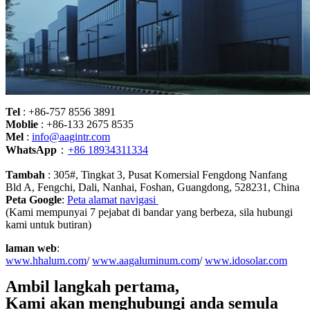
Tel
: +86-757 8556 3891
Moblie
: +86-133 2675 8535
Mel
:
info@aagintr.com
WhatsApp
：
+86 18934311334
Tambah
: 305#, Tingkat 3, Pusat Komersial Fengdong Nanfang
Bld A, Fengchi, Dali, Nanhai, Foshan, Guangdong, 528231, China
Peta Google
:
Peta alamat navigasi
(Kami mempunyai 7 pejabat di bandar yang berbeza, sila hubungi
kami untuk butiran)
laman web
:
www.hhalum.com
/
www.aagaluminum.com
/
www.idosolar.com
Ambil langkah pertama,
Kami akan menghubungi anda semula