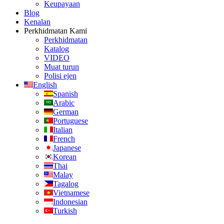
Keupayaan
Blog
Kenalan
Perkhidmatan Kami
Perkhidmatan
Katalog
VIDEO
Muat turun
Polisi ejen
English
Spanish
Arabic
German
Portuguese
Italian
French
Japanese
Korean
Thai
Malay
Tagalog
Vietnamese
Indonesian
Turkish