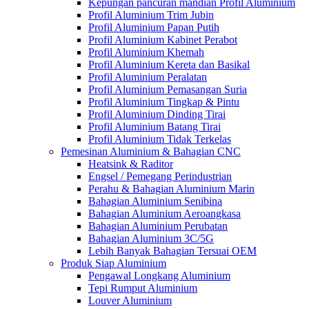
Kepungan pancuran mandian Profil Aluminium
Profil Aluminium Trim Jubin
Profil Aluminium Papan Putih
Profil Aluminium Kabinet Perabot
Profil Aluminium Khemah
Profil Aluminium Kereta dan Basikal
Profil Aluminium Peralatan
Profil Aluminium Pemasangan Suria
Profil Aluminium Tingkap & Pintu
Profil Aluminium Dinding Tirai
Profil Aluminium Batang Tirai
Profil Aluminium Tidak Terkelas
Pemesinan Aluminium & Bahagian CNC
Heatsink & Raditor
Engsel / Pemegang Perindustrian
Perahu & Bahagian Aluminium Marin
Bahagian Aluminium Senibina
Bahagian Aluminium Aeroangkasa
Bahagian Aluminium Perubatan
Bahagian Aluminium 3C/5G
Lebih Banyak Bahagian Tersuai OEM
Produk Siap Aluminium
Pengawal Longkang Aluminium
Tepi Rumput Aluminium
Louver Aluminium