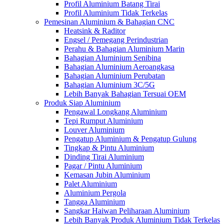
Profil Aluminium Batang Tirai
Profil Aluminium Tidak Terkelas
Pemesinan Aluminium & Bahagian CNC
Heatsink & Raditor
Engsel / Pemegang Perindustrian
Perahu & Bahagian Aluminium Marin
Bahagian Aluminium Senibina
Bahagian Aluminium Aeroangkasa
Bahagian Aluminium Perubatan
Bahagian Aluminium 3C/5G
Lebih Banyak Bahagian Tersuai OEM
Produk Siap Aluminium
Pengawal Longkang Aluminium
Tepi Rumput Aluminium
Louver Aluminium
Pengatup Aluminium & Pengatup Gulung
Tingkap & Pintu Aluminium
Dinding Tirai Aluminium
Pagar / Pintu Aluminium
Kemasan Jubin Aluminium
Palet Aluminium
Aluminium Pergola
Tangga Aluminium
Sangkar Haiwan Peliharaan Aluminium
Lebih Banyak Produk Aluminium Tidak Terkelas